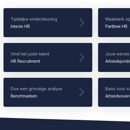
Tijdelijke ondersteuning
Maatwerk op
Interim HR
Parttime HR
Vind het juiste talent
Jouw eerste
HR Recruitment
Arbeidsjurid
Doe een grondige analyse
Basis voor 
Benchmarken
Arbeidsove