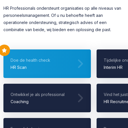
HR Professionals ondersteunt organisaties op alle niveaus van
personeelsmanagement. Of u nu behoefte heeft aan
operationele ondersteuning, strategisch advies of een
combinatie van beide, wij bieden een oplossing die past.
Doe de health check
Tijdelijke o
HR Scan
Interim HR
Ontwikkel je als professional
Vind het juist
Coaching
HR Recruitm