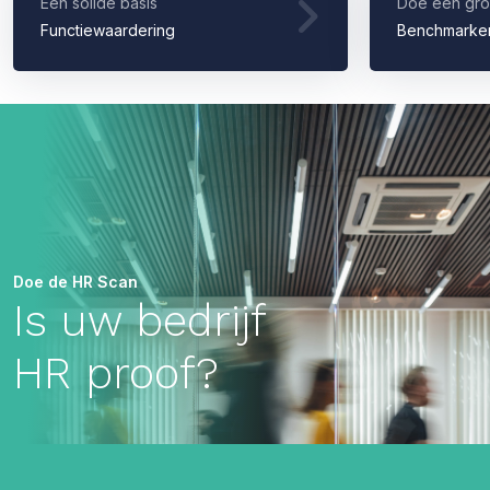
Een solide basis
Doe een gro
Functiewaardering
Benchmarke
Doe de HR Scan
Is uw bedrijf
HR proof?