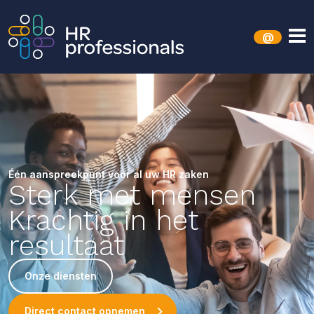
@
Één aanspreekpunt voor al uw HR zaken
Sterk met mensen
Krachtig in het
resultaat
Onze diensten
Direct contact opnemen