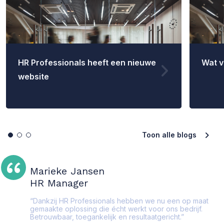
HR Professionals heeft een nieuwe
Wat v
website
Toon alle blogs
Marieke Jansen
HR Manager
“Dankzij HR Professionals hebben we nu een op maat
gemaakte oplossing die écht werkt voor ons bedrijf.
Betrouwbaar, toegankelijk en resultaatgericht.”